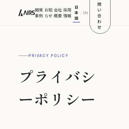
問
日
開発
お知
会社
採用
い
本
EN
/
事例
らせ
概要
情報
合
語
わ
せ
PRIVACY POLICY
プライバシ
ーポリシー