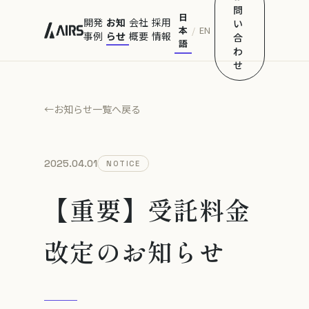
問
日
開発
お知
会社
採用
い
本
EN
/
事例
らせ
概要
情報
合
語
わ
せ
←
お知らせ一覧へ戻る
2025.04.01
NOTICE
【重要】受託料金
改定のお知らせ