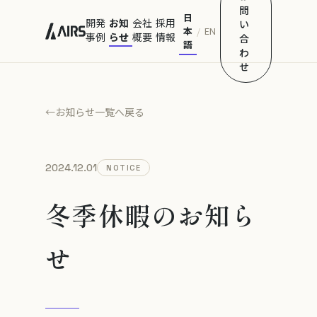
問
日
開発
お知
会社
採用
い
本
EN
/
事例
らせ
概要
情報
合
語
わ
せ
←
お知らせ一覧へ戻る
2024.12.01
NOTICE
冬季休暇のお知ら
せ